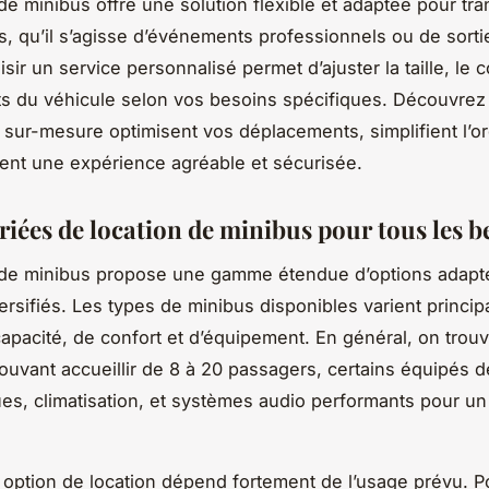
 de minibus offre une solution flexible et adaptée pour tra
, qu’il s’agisse d’événements professionnels ou de sorti
isir un service personnalisé permet d’ajuster la taille, le c
s du véhicule selon vos besoins spécifiques. Découvre
 sur-mesure optimisent vos déplacements, simplifient l’or
sent une expérience agréable et sécurisée.
riées de location de minibus pour tous les b
n de minibus propose une gamme étendue d’options adapt
ersifiés. Les types de minibus disponibles varient princi
apacité, de confort et d’équipement. En général, on trou
ouvant accueillir de 8 à 20 passagers, certains équipés 
s, climatisation, et systèmes audio performants pour u
 option de location dépend fortement de l’usage prévu. P