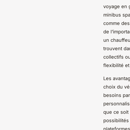
voyage en g
minibus spa
comme des 
de l’import
un chauffeu
trouvent da
collectifs 
flexibilité 
Les avantag
choix du véh
besoins part
personnalis
que ce soit
possibilités
plateformes