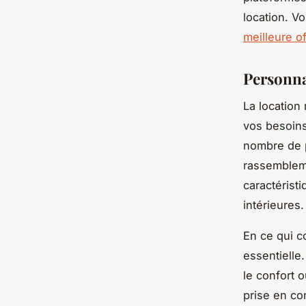
location. V
meilleure o
Personna
La location
vos besoins
nombre de p
rassembleme
caractérist
intérieures.
En ce qui c
essentielle
le confort 
prise en co