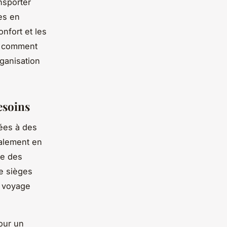
nsporter
es en
onfort et les
z comment
ganisation
esoins
ées à des
palement en
ve des
de sièges
n voyage
our un