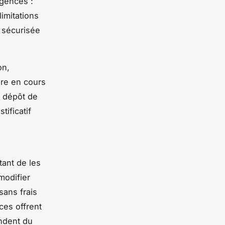
agences :
imitations
t sécurisée
on,
ire en cours
e dépôt de
tificatif
tant de les
modifier
sans frais
ces offrent
ndent du