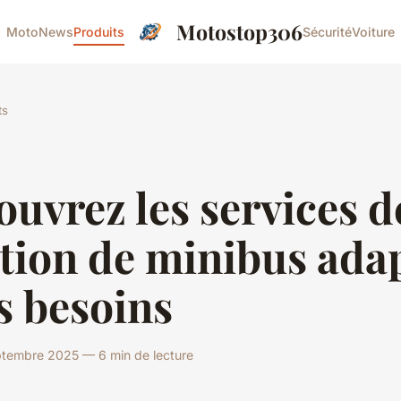
Motostop306
Moto
News
Produits
Sécurité
Voiture
ts
uvrez les services d
tion de minibus ada
s besoins
ptembre 2025 — 6 min de lecture