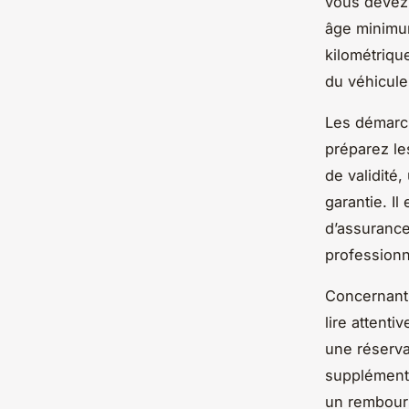
vous devez 
âge minimum
kilométriqu
du véhicule
Les démarch
préparez le
de validité,
garantie. I
d’assurance
professionn
Concernant l
lire attent
une réserva
supplémentai
un rembours