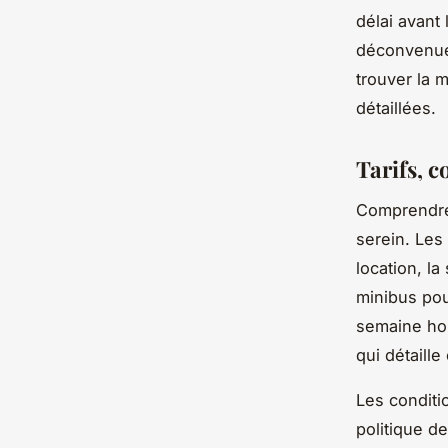
délai avant 
déconvenue
trouver la 
détaillées.
Tarifs, c
Comprendre 
serein. Les 
location, l
minibus pou
semaine hor
qui détaille
Les conditi
politique d