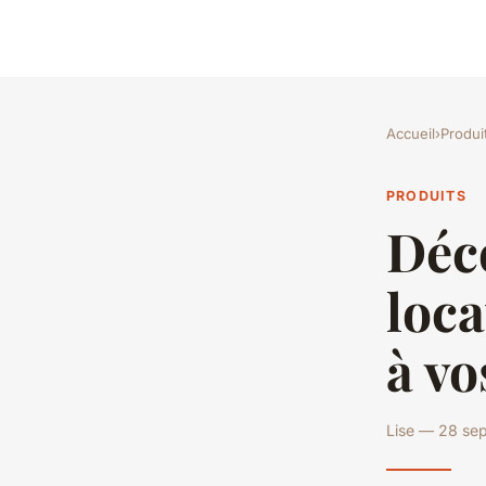
Accueil
›
Produi
PRODUITS
Déco
loca
à vo
Lise — 28 se