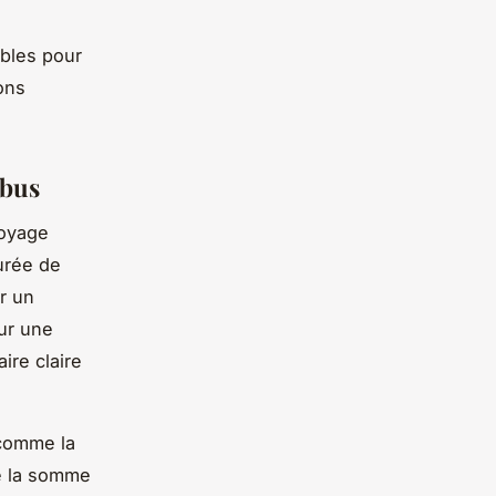
bles pour
ons
ibus
voyage
durée de
er un
ur une
ire claire
 comme la
ne la somme