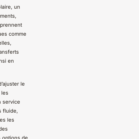
aire, un
ements,
 prennent
iques comme
lles,
ansferts
nsi en
’ajuster le
 les
n service
 fluide,
es les
 des
s options de