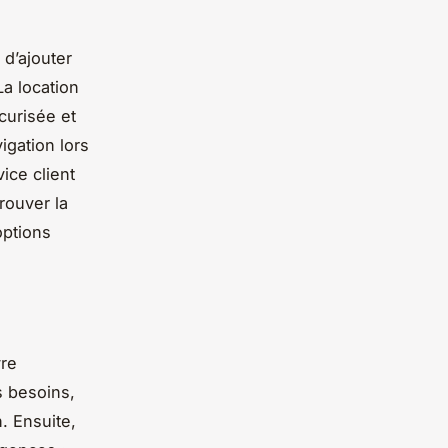
 d’ajouter
a location
curisée et
igation lors
ice client
trouver la
options
vre
s besoins,
. Ensuite,