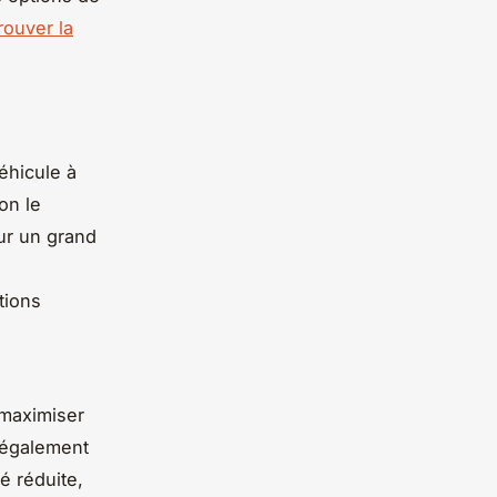
rouver la
éhicule à
on le
ur un grand
tions
 maximiser
t également
é réduite,