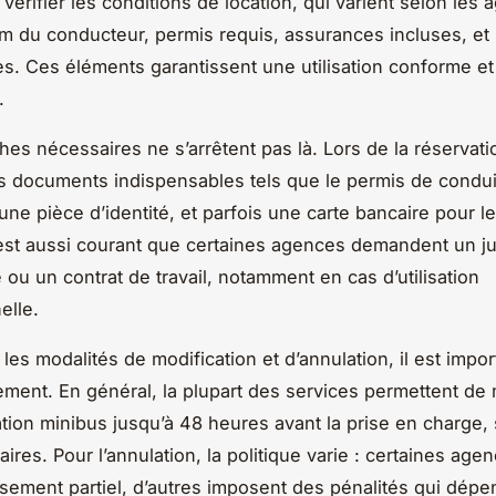
vérifier les conditions de location, qui varient selon les 
 du conducteur, permis requis, assurances incluses, et l
es. Ces éléments garantissent une utilisation conforme e
.
es nécessaires ne s’arrêtent pas là. Lors de la réservati
s documents indispensables tels que le permis de condu
 une pièce d’identité, et parfois une carte bancaire pour l
l est aussi courant que certaines agences demandent un jus
 ou un contrat de travail, notamment en cas d’utilisation
elle.
es modalités de modification et d’annulation, il est impor
ivement. En général, la plupart des services permettent de 
tion minibus jusqu’à 48 heures avant la prise en charge, 
res. Pour l’annulation, la politique varie : certaines agen
ement partiel, d’autres imposent des pénalités qui dépe